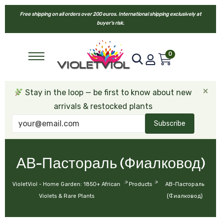
Free shipping on all orders over 200 euros. International shipping exclusively at
buyer’s risk.
0
×
Stay in the loop — be first to know about new
arrivals & restocked plants
Subscribe
АВ-Пастораль (Фиалковод)
>
>
VioletViol - Home Garden: 1850+ African
Products
АВ-Пастораль
Violets & Rare Plants
(Фиалковод)