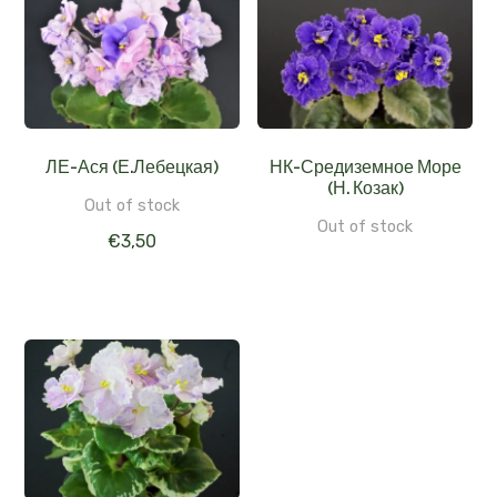
ЛЕ-Ася (Е.Лебецкая)
НК-Средиземное Море
(Н. Козак)
Out of stock
Out of stock
€
3,50