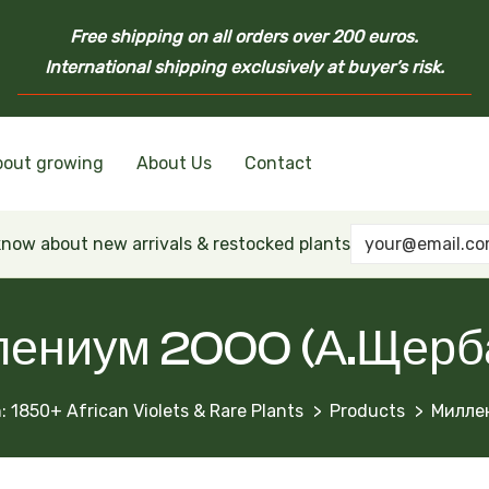
Free shipping on all orders over 200 euros.
International shipping exclusively at buyer’s risk.
bout growing
About Us
Contact
nd Ukrainian Varieties
inian Varieties
Violets
inian Varieties
 know about new arrivals & restocked plants
ениум 2000 (А.Щерб
: 1850+ African Violets & Rare Plants
Products
Миллен