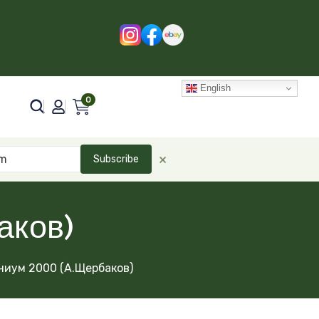
English
0
×
Subscribe
аков)
иум 2000 (А.Щербаков)