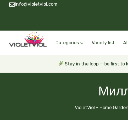
info@violetviol.com
Categories
Variety list
A
Semiminiatures and Miniatures
Semiminiatures and Miniatures Russian a
Standards Russian and Ukra
Wasps and Unusual African 
Trailers Russian and Ukra
Stay in the loop — be first to
Милл
VioletViol - Home Garden