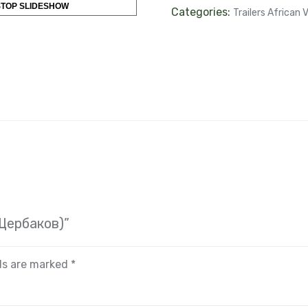
STOP SLIDESHOW
Categories:
Trailers African 
.Щербаков)”
lds are marked
*