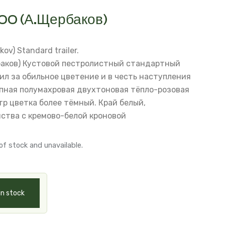
00 (А.Щербаков)
ov) Standard trailer.
аков)
Кустовой пестролистный стандартный
ил за обильное цветение и в честь наступления
пная полумахровая двухтоновая тёпло-розовая
тр цветка более тёмный. Край белый,
иства с кремово-белой кроновой
of stock and unavailable.
in stock