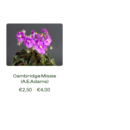
Cambridge Missie
(A.E.Adams)
€
2,50
–
€
4,00