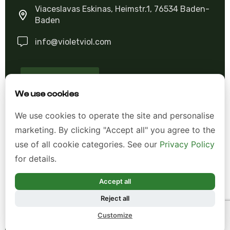
Viaceslavas Eskinas, Heimstr.1, 76534 Baden-
Baden
info@violetviol.com
Ask A Question
We use cookies
Allgemeine Geschäftsbedingungen (AGB)
We use cookies to operate the site and personalise
marketing. By clicking "Accept all" you agree to the
Datenschutzerklärung
use of all cookie categories. See our
Privacy Policy
Impressum
for details.
Widerrufsrecht
Accept all
Reject all
*Alle Preise inkl. gesetzl. Mehrwertsteuer zzgl.
Customize
Versandkosten