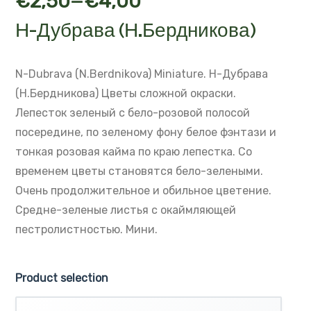
–
€
2,50
€
4,00
Н-Дубрава (Н.Бердникова)
N-Dubrava (N.Berdnikova)
Miniature.
Н-Дубрава
(Н.Бердникова)
Цветы сложной окраски.
Лепесток зеленый с бело-розовой полосой
посередине, по зеленому фону
белое фэнтази и
тонкая розовая кайма по краю лепестка.
Со
временем цветы становятся бело-зелеными.
Очень продолжительное и обильное цветение.
Средне-зеленые листья с окаймляющей
пестролистностью. Мини.
Product selection