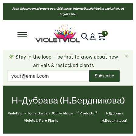
Free shipping on all orders over 200 euros. International shipping exclusively at
buyer’s risk.
0
×
Stay in the loop — be first to know about new
arrivals & restocked plants
Subscribe
Н-Дубрава (Н.Бердникова)
>
>
VioletViol - Home Garden: 1850+ African
Products
Н-Дубрава
Violets & Rare Plants
(Н.Бердникова)