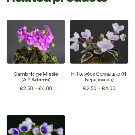
Cambridge Missie
Н-Голубое Солнышко (Н.
(A.E.Adams)
Бердникова)
€
2,50
–
€
4,00
€
2,50
–
€
4,00