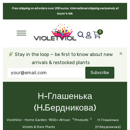
Free shipping on all orders over 200 euros. International shipping exclusively at
buyer’s risk.
0
×
Stay in the loop — be first to know about new
arrivals & restocked plants
Subscribe
Н-Глашенька
(Н.Бердникова)
>
>
VioletViol - Home Garden: 1850+ African
Products
Н-Глашенька
Violets & Rare Plants
(Н.Бердникова)