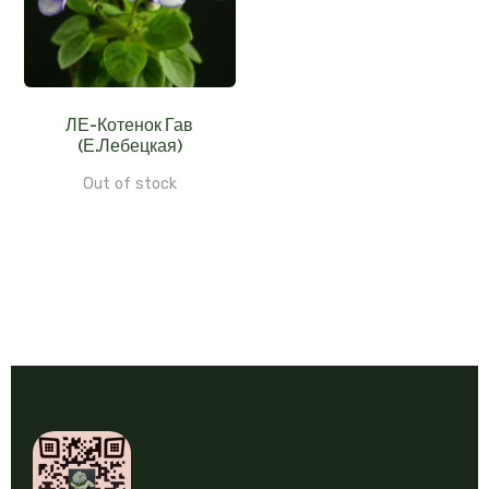
ЛЕ-Котенок Гав
(Е.Лебецкая)
Out of stock