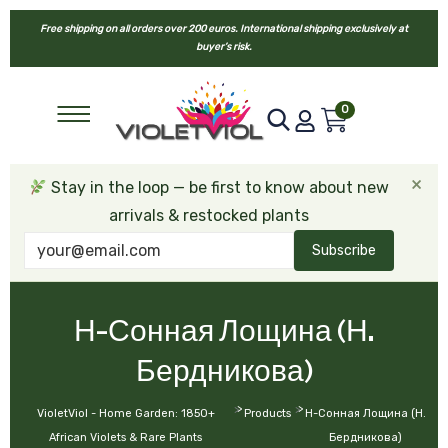
Free shipping on all orders over 200 euros. International shipping exclusively at
buyer’s risk.
0
×
Stay in the loop — be first to know about new
arrivals & restocked plants
Subscribe
Н-Сонная Лощина (Н.
Бердникова)
>
>
VioletViol - Home Garden: 1850+
Products
Н-Сонная Лощина (Н.
African Violets & Rare Plants
Бердникова)