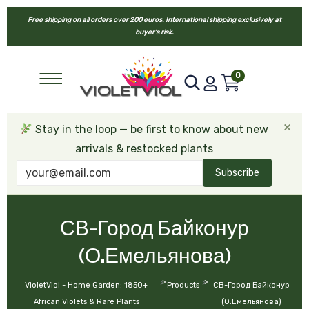
Free shipping on all orders over 200 euros. International shipping exclusively at
buyer’s risk.
0
×
Stay in the loop — be first to know about new
arrivals & restocked plants
Subscribe
СВ-Город Байконур
(О.Емельянова)
>
>
VioletViol - Home Garden: 1850+
Products
СВ-Город Байконур
African Violets & Rare Plants
(О.Емельянова)