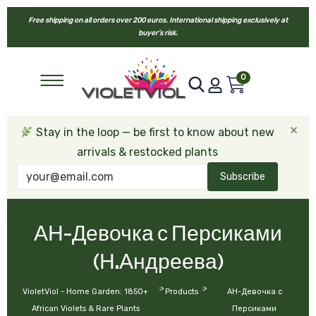
Free shipping on all orders over 200 euros. International shipping exclusively at
buyer’s risk.
0
×
Stay in the loop — be first to know about new
arrivals & restocked plants
Subscribe
АН-Девочка с Персиками
(Н.Андреева)
>
>
VioletViol - Home Garden: 1850+
Products
АН-Девочка с
African Violets & Rare Plants
Персиками