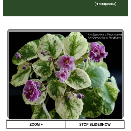
(Н.Андреева)
ZOOM +
STOP SLIDESHOW