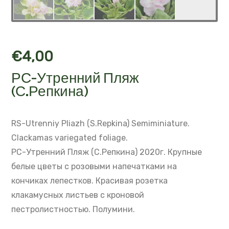
€
4,00
РС-Утренний Пляж
(С.Репкина)
RS-Utrenniy Pliazh (S.Repkina)
Semiminiature.
Clackamas variegated foliage.
РС-Утренний Пляж (С.Репкина) 2020г.
Крупные
белые цветы с розовыми напечатками на
кончиках лепестков.
Красивая розетка
клакамусных листьев с кроновой
пестролистностью.
Полумини.