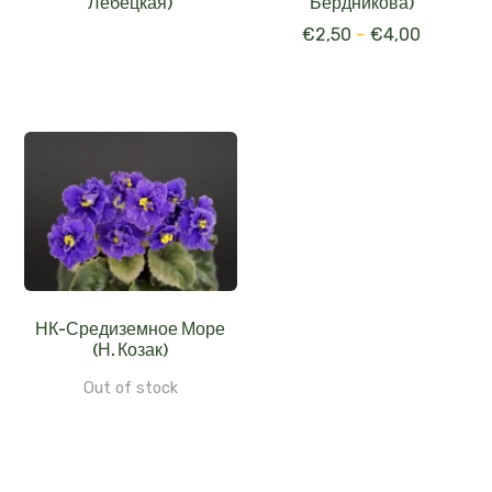
€
2,50
–
€
4,00
НК-Средиземное Море
(Н. Козак)
Out of stock