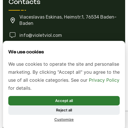
Viaceslavas Eskinas, Heimstr.1, 76534 Baden-
Baden
info@violetviol.com
Ask A Question
We use cookies
We use cookies to operate the site and personalise
Allgemeine Geschäftsbedingungen (AGB)
marketing. By clicking "Accept all" you agree to the
use of all cookie categories. See our
Privacy Policy
Datenschutzerklärung
for details.
Impressum
Accept all
Widerrufsrecht
Reject all
Customize
*Alle Preise inkl. gesetzl. Mehrwertsteuer zzgl.