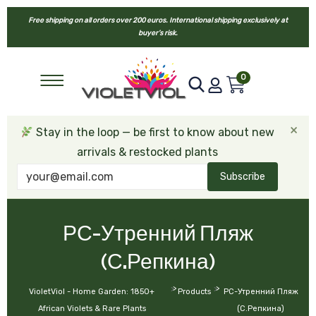
Free shipping on all orders over 200 euros. International shipping exclusively at
buyer’s risk.
0
×
Stay in the loop — be first to know about new
arrivals & restocked plants
Subscribe
РС-Утренний Пляж
(С.Репкина)
>
>
VioletViol - Home Garden: 1850+
Products
РС-Утренний Пляж
African Violets & Rare Plants
(С.Репкина)